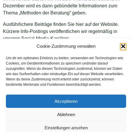
Dezember wird es dann gebündelte Informationen zum
Thema „Methoden der Beratung“ geben.
Ausführlichere Beiträge finden Sie hier auf der Website.
Kürzere Info-Postings veröffentlichen wir regelmäßig in
unseren Social-Media-Kanälen:
Cookie-Zustimmung verwalten
FIP-Instagram
,
anKopplen-Instagram
,
FIP-Facebook
,
anKopplen-Facebook
Um dir ein optimales Erlebnis zu bieten, verwenden wir Technologien wie
Cookies, um Geräteinformationen zu speichern und/oder darauf
zuzugreifen. Wenn du diesen Technologien zustimmst, können wir Daten
wie das Surfverhalten oder eindeutige IDs auf dieser Website verarbeiten.
Wenn du deine Zustimmung nicht erteilst oder zurückziehst, können
bestimmte Merkmale und Funktionen beeinträchtigt werden.
KONTAKT
Akzeptieren
Zentrale
O
Mörfelder Landstr. 6–8
Z
Ablehnen
60598 Frankfurt/M.
6
069 3486760-10
0
Einstellungen ansehen